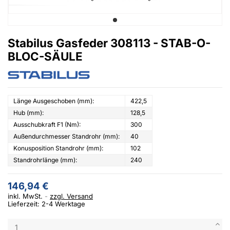
Stabilus Gasfeder 308113 - STAB-O-
BLOC-SÄULE
Länge Ausgeschoben (mm):
422,5
Hub (mm):
128,5
Ausschubkraft F1 (Nm):
300
Außendurchmesser Standrohr (mm):
40
Konusposition Standrohr (mm):
102
Standrohrlänge (mm):
240
146,94 €
inkl. MwSt.
zzgl. Versand
Lieferzeit: 2-4 Werktage