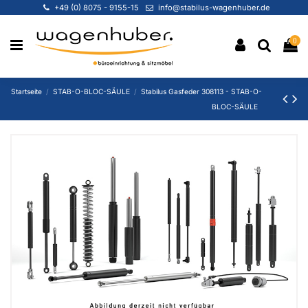
+49 (0) 8075 - 9155-15
info@stabilus-wagenhuber.de
0
Startseite
STAB-O-BLOC-SÄULE
Stabilus Gasfeder 308113 - STAB-O-
BLOC-SÄULE