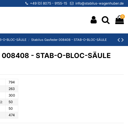
+49 (0) 8075 - 9155-15
info@stabilus-wagenhuber.de
0
B-O-BLOC-SÄULE
Stabilus Gasfeder 008408 - STAB-O-BLOC-SÄULE
er 008408 - STAB-O-BLOC-SÄULE
794
263
300
):
50
50
474