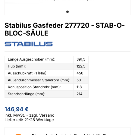
Stabilus Gasfeder 277720 - STAB-O-
BLOC-SÄULE
Länge Ausgeschoben (mm):
391,5
Hub (mm):
122,5
Ausschubkraft F1 (Nm):
450
Außendurchmesser Standrohr (mm):
50
Konusposition Standrohr (mm):
118
Standrohrlänge (mm):
214
146,94 €
inkl. MwSt.
zzgl. Versand
Lieferzeit: 21-28 Werktage