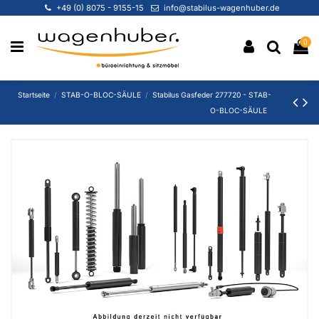
+49 (0) 8075 - 9155-15
info@stabilus-wagenhuber.de
0
Startseite
STAB-O-BLOC-SÄULE
Stabilus Gasfeder 277720 - STAB-
O-BLOC-SÄULE