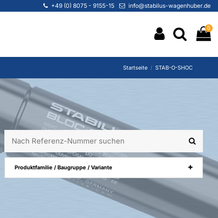
+49 (0) 8075 - 9155-15
info@stabilus-wagenhuber.de
0
Startseite
STAB-O-SHOC
Produktfamilie / Baugruppe / Variante