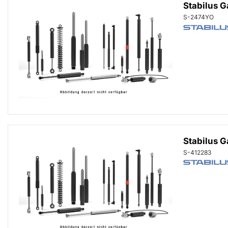
Stabilus 
S-2474YO
Stabilus 
S-412283