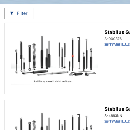
Filter
Stabilus 
S-000876
Stabilus 
S-4883NN