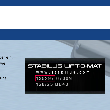
er ein.
zwei
 uns,