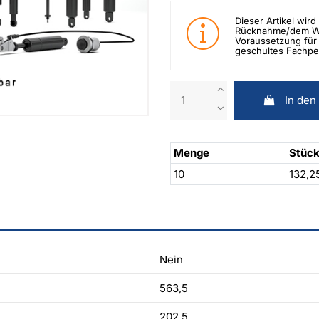
Dieser Artikel wird 
Rücknahme/dem Wid
Voraussetzung für 
geschultes Fachpe
In den
Menge
Stück
10
132,2
Nein
563,5
202,5