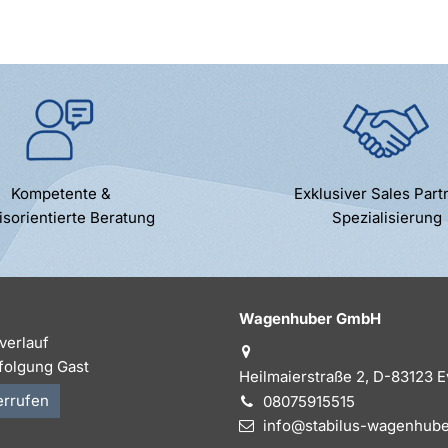
Kompetente &
Exklusiver Sales Part
isorientierte Beratung
Spezialisierung
Wagenhuber GmbH
verlauf
folgung Gast
Heilmaierstraße 2, D-83123 
errufen
08075915515
info@stabilus-wagenhube