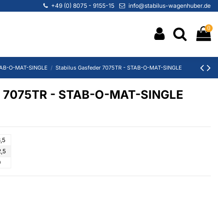
+49 (0) 8075 - 9155-15
info@stabilus-wagenhuber.de
0
AB-O-MAT-SINGLE
Stabilus Gasfeder 7075TR - STAB-O-MAT-SINGLE
er 7075TR - STAB-O-MAT-SINGLE
,5
,5
0