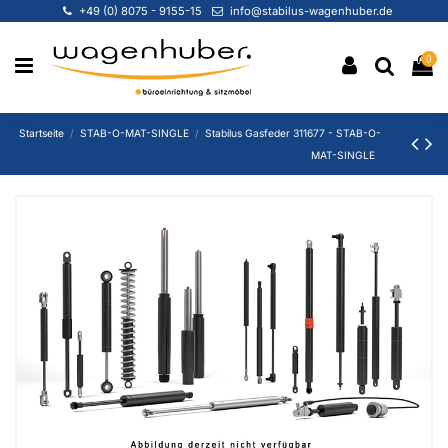
+49 (0) 8075 - 9155-15
info@stabilus-wagenhuber.de
0
Startseite
STAB-O-MAT-SINGLE
Stabilus Gasfeder 311677 - STAB-O-
MAT-SINGLE