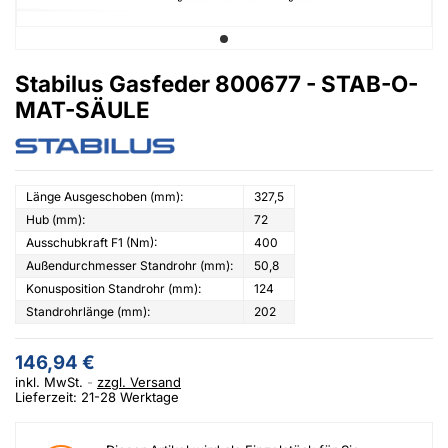
Stabilus Gasfeder 800677 - STAB-O-
MAT-SÄULE
Länge Ausgeschoben (mm):
327,5
Hub (mm):
72
Ausschubkraft F1 (Nm):
400
Außendurchmesser Standrohr (mm):
50,8
Konusposition Standrohr (mm):
124
Standrohrlänge (mm):
202
146,94 €
inkl. MwSt.
zzgl. Versand
Lieferzeit: 21-28 Werktage