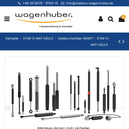
+49 (0) 8075 - 9155-15
info@stabilus-wagenhuber.de
0
Startseite
STAB-O-MAT-SÄULE
Stabilus Gasfeder 800677 - STAB-O-
MAT-SÄULE