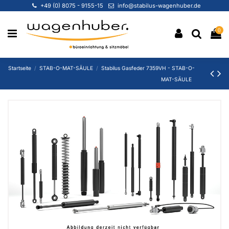
+49 (0) 8075 - 9155-15
info@stabilus-wagenhuber.de
0
Startseite
STAB-O-MAT-SÄULE
Stabilus Gasfeder 7359VH - STAB-O-
MAT-SÄULE