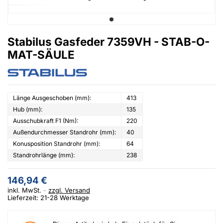
Stabilus Gasfeder 7359VH - STAB-O-
MAT-SÄULE
Länge Ausgeschoben (mm):
413
Hub (mm):
135
Ausschubkraft F1 (Nm):
220
Außendurchmesser Standrohr (mm):
40
Konusposition Standrohr (mm):
64
Standrohrlänge (mm):
238
146,94 €
inkl. MwSt.
zzgl. Versand
Lieferzeit: 21-28 Werktage