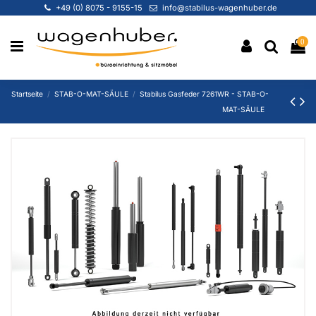
+49 (0) 8075 - 9155-15
info@stabilus-wagenhuber.de
0
Startseite
STAB-O-MAT-SÄULE
Stabilus Gasfeder 7261WR - STAB-O-
MAT-SÄULE