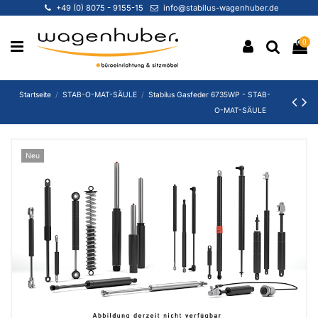
+49 (0) 8075 - 9155-15
info@stabilus-wagenhuber.de
0
Startseite
STAB-O-MAT-SÄULE
Stabilus Gasfeder 6735WP - STAB-
O-MAT-SÄULE
Neu