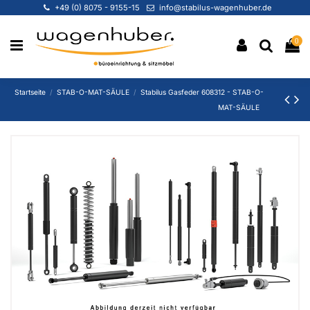
+49 (0) 8075 - 9155-15
info@stabilus-wagenhuber.de
0
Startseite
STAB-O-MAT-SÄULE
Stabilus Gasfeder 608312 - STAB-O-
MAT-SÄULE