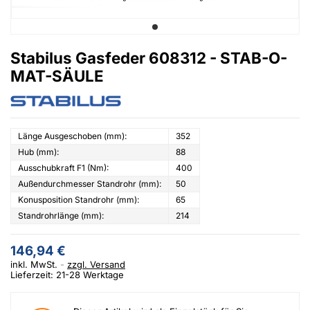
Stabilus Gasfeder 608312 - STAB-O-
MAT-SÄULE
Länge Ausgeschoben (mm):
352
Hub (mm):
88
Ausschubkraft F1 (Nm):
400
Außendurchmesser Standrohr (mm):
50
Konusposition Standrohr (mm):
65
Standrohrlänge (mm):
214
146,94 €
inkl. MwSt.
zzgl. Versand
Lieferzeit: 21-28 Werktage