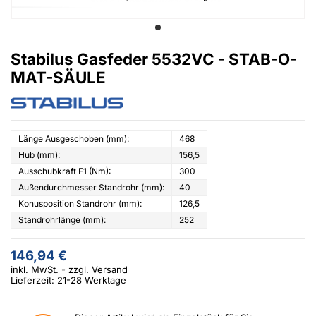
Stabilus Gasfeder 5532VC - STAB-O-
MAT-SÄULE
Länge Ausgeschoben (mm):
468
Hub (mm):
156,5
Ausschubkraft F1 (Nm):
300
Außendurchmesser Standrohr (mm):
40
Konusposition Standrohr (mm):
126,5
Standrohrlänge (mm):
252
146,94 €
inkl. MwSt.
zzgl. Versand
Lieferzeit: 21-28 Werktage