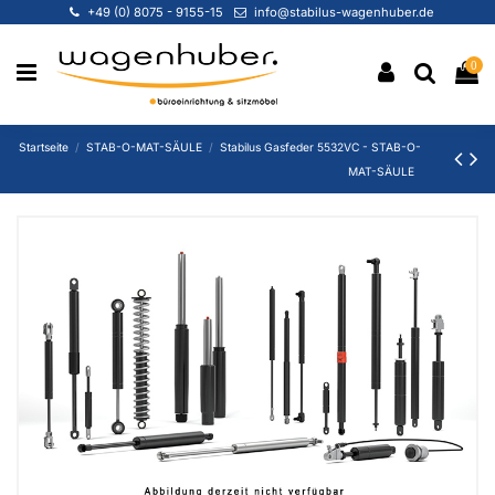
+49 (0) 8075 - 9155-15
info@stabilus-wagenhuber.de
0
Startseite
STAB-O-MAT-SÄULE
Stabilus Gasfeder 5532VC - STAB-O-
MAT-SÄULE