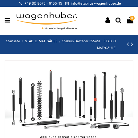
+49 (0) 8075 - 9155-15
info@stabilus-wagenhuber.de
0
Startseite
STAB-O-MAT-SÄULE
Stabilus Gasfeder 3554SI - STAB-O-
MAT-SÄULE