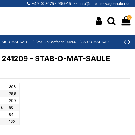
+49 (0) 8075 - 9155-15
info@stabilus-wagenhuber.de
0
TAB-O-MAT-SÄULE
Stabilus Gasfeder 241209 - STAB-O-MAT-SÄULE
er 241209 - STAB-O-MAT-SÄULE
308
75,5
200
):
50
94
180