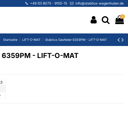
+49 (0) 8075 - 9155-15
info@stabilus-wagenhuber.de
0
Startseite
LIFT-O-MAT
Stabilus Gasfeder 6359PM - LIFT-O-MAT
er 6359PM - LIFT-O-MAT
,5
0