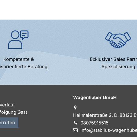
Kompetente &
Exklusiver Sales Part
isorientierte Beratung
Spezialisierung
Wagenhuber GmbH
verlauf
folgung Gast
Heilmaierstraße 2, D-83123 
errufen
08075915515
info@stabilus-wagenhube