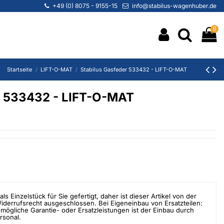
+49 (0) 8075 - 9155-15
info@stabilus-wagenhuber.de
0
Startseite
LIFT-O-MAT
Stabilus Gasfeder 533432 - LIFT-O-MAT
r 533432 - LIFT-O-MAT
als Einzelstück für Sie gefertigt, daher ist dieser Artikel von der
errufsrecht ausgeschlossen. Bei Eigeneinbau von Ersatzteilen:
mögliche Garantie- oder Ersatzleistungen ist der Einbau durch
rsonal.