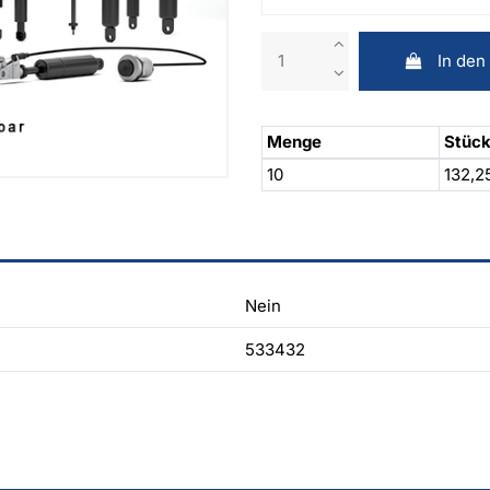
In den
Menge
Stück
10
132,2
Nein
533432