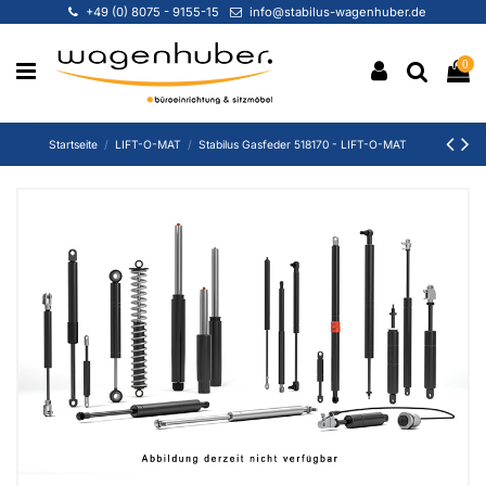
+49 (0) 8075 - 9155-15
info@stabilus-wagenhuber.de
0
Startseite
LIFT-O-MAT
Stabilus Gasfeder 518170 - LIFT-O-MAT