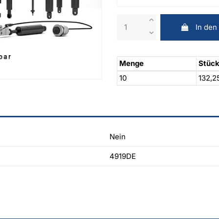
In den
Menge
Stück
10
132,2
Nein
4919DE