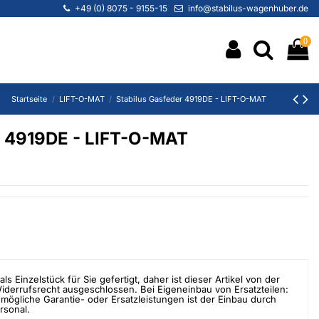
+49 (0) 8075 - 9155-15
info@stabilus-wagenhuber.de
0
Startseite
LIFT-O-MAT
Stabilus Gasfeder 4919DE - LIFT-O-MAT
r 4919DE - LIFT-O-MAT
als Einzelstück für Sie gefertigt, daher ist dieser Artikel von der
errufsrecht ausgeschlossen. Bei Eigeneinbau von Ersatzteilen:
mögliche Garantie- oder Ersatzleistungen ist der Einbau durch
rsonal.