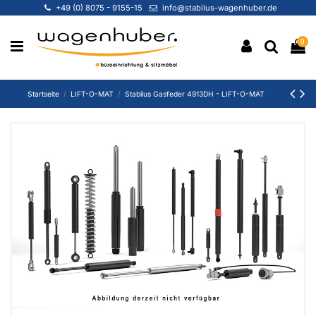
+49 (0) 8075 - 9155-15
info@stabilus-wagenhuber.de
0
Startseite
LIFT-O-MAT
Stabilus Gasfeder 4913DH - LIFT-O-MAT