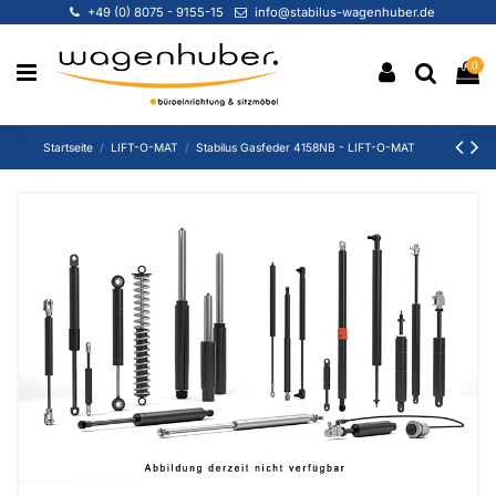
+49 (0) 8075 - 9155-15
info@stabilus-wagenhuber.de
0
Startseite
LIFT-O-MAT
Stabilus Gasfeder 4158NB - LIFT-O-MAT