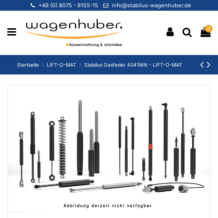
+49 (0) 8075 - 9155-15
info@stabilus-wagenhuber.de
0
Startseite
LIFT-O-MAT
Stabilus Gasfeder 4041WN - LIFT-O-MAT