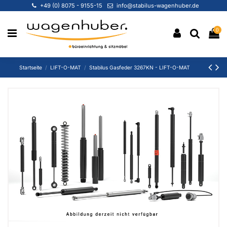
+49 (0) 8075 - 9155-15
info@stabilus-wagenhuber.de
0
Startseite
LIFT-O-MAT
Stabilus Gasfeder 3267KN - LIFT-O-MAT