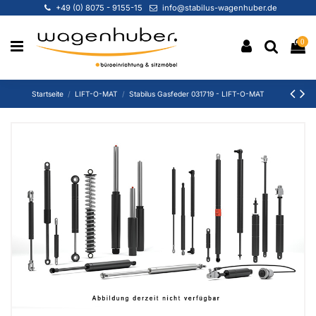
+49 (0) 8075 - 9155-15
info@stabilus-wagenhuber.de
0
Startseite
LIFT-O-MAT
Stabilus Gasfeder 031719 - LIFT-O-MAT