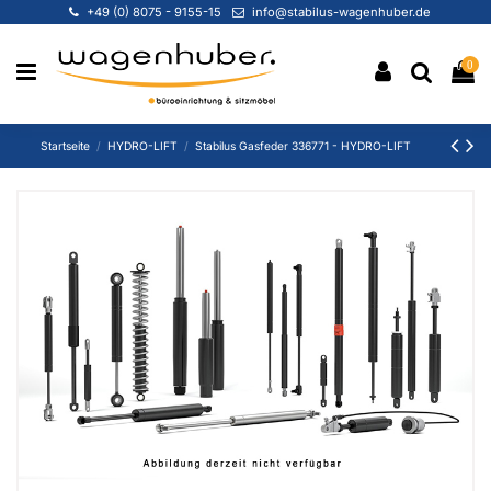
+49 (0) 8075 - 9155-15
info@stabilus-wagenhuber.de
0
Startseite
HYDRO-LIFT
Stabilus Gasfeder 336771 - HYDRO-LIFT