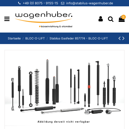
+49 (0) 8075 - 9155-15
info@stabilus-wagenhuber.de
0
Startseite
BLOC-O-LIFT
Stabilus Gasfeder 857774 - BLOC-O-LIFT