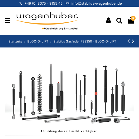
+49 (0) 8075 - 9155-15
info@stabilus-wagenhuber.de
0
Startseite
BLOC-O-LIFT
Stabilus Gasfeder 733350 - BLOC-O-LIFT