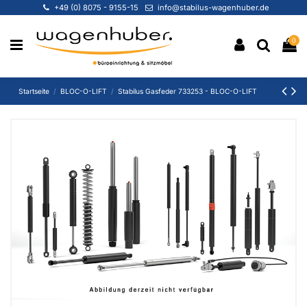
+49 (0) 8075 - 9155-15
info@stabilus-wagenhuber.de
0
Startseite
BLOC-O-LIFT
Stabilus Gasfeder 733253 - BLOC-O-LIFT