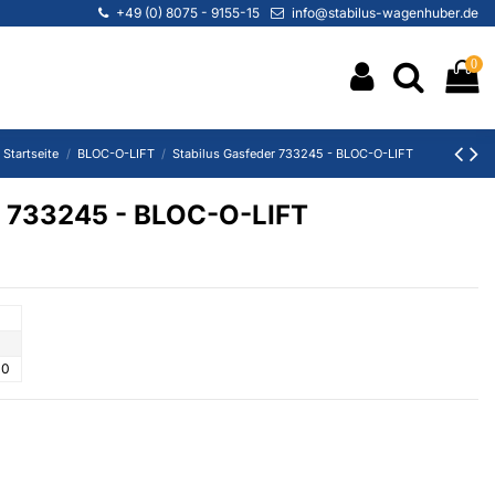
+49 (0) 8075 - 9155-15
info@stabilus-wagenhuber.de
0
Startseite
BLOC-O-LIFT
Stabilus Gasfeder 733245 - BLOC-O-LIFT
r 733245 - BLOC-O-LIFT
00