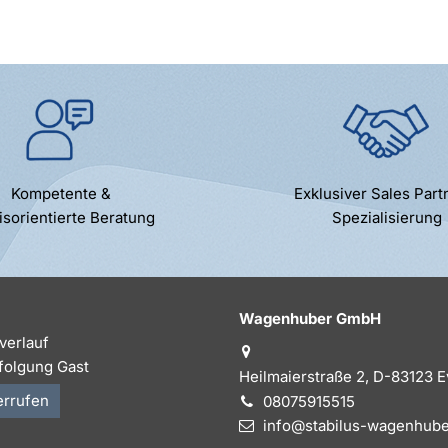
Kompetente &
Exklusiver Sales Part
isorientierte Beratung
Spezialisierung
Wagenhuber GmbH
verlauf
folgung Gast
Heilmaierstraße 2, D-83123 
errufen
08075915515
info@stabilus-wagenhube