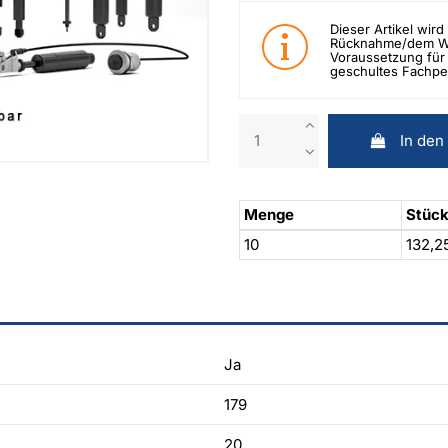
Dieser Artikel wird 
Rücknahme/dem Wid
Voraussetzung für 
geschultes Fachpe
In den
Menge
Stück
10
132,2
Ja
179
20