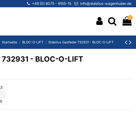
+49 (0) 8075 - 9155-15
info@stabilus-wagenhuber.de
0
Startseite
BLOC-O-LIFT
Stabilus Gasfeder 732931 - BLOC-O-LIFT
r 732931 - BLOC-O-LIFT
,5
00