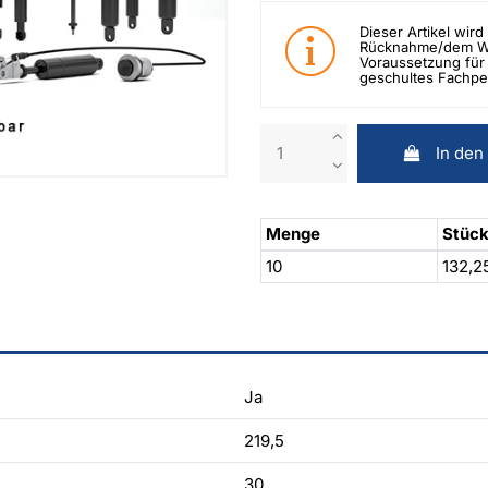
Dieser Artikel wird 
Rücknahme/dem Wid
Voraussetzung für 
geschultes Fachpe
In den
Menge
Stück
10
132,2
Ja
219,5
30