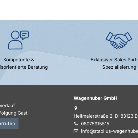
Kompetente &
Exklusiver Sales Part
isorientierte Beratung
Spezialisierung
Wagenhuber GmbH
verlauf
folgung Gast
Heilmaierstraße 2, D-83123 
errufen
08075915515
info@stabilus-wagenhube