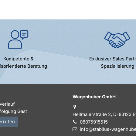
Kompetente &
Exklusiver Sales Part
isorientierte Beratung
Spezialisierung
Wagenhuber GmbH
verlauf
folgung Gast
Heilmaierstraße 2, D-83123 
errufen
08075915515
info@stabilus-wagenhube