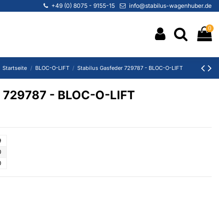
+49 (0) 8075 - 9155-15
info@stabilus-wagenhuber.de
0
Startseite
BLOC-O-LIFT
Stabilus Gasfeder 729787 - BLOC-O-LIFT
r 729787 - BLOC-O-LIFT
9
0
0