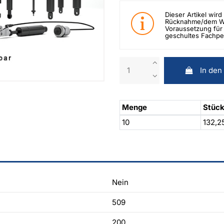
Dieser Artikel wird 
Rücknahme/dem Wid
Voraussetzung für 
geschultes Fachpe
In den
Menge
Stück
10
132,2
Nein
509
200