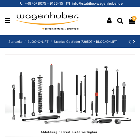
+49 (0) 8075 - 9155-15
info@stabilus-wagenhuber.de
0
Startseite
BLOC-O-LIFT
Stabilus Gasfeder 729507 - BLOC-O-LIFT