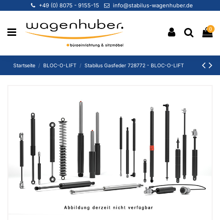
+49 (0) 8075 - 9155-15
info@stabilus-wagenhuber.de
0
Startseite
BLOC-O-LIFT
Stabilus Gasfeder 728772 - BLOC-O-LIFT