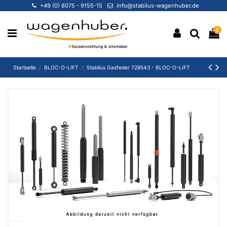
+49 (0) 8075 - 9155-15
info@stabilus-wagenhuber.de
0
Startseite
BLOC-O-LIFT
Stabilus Gasfeder 728543 - BLOC-O-LIFT