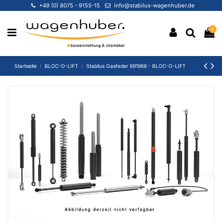
+49 (0) 8075 - 9155-15
info@stabilus-wagenhuber.de
0
Startseite
BLOC-O-LIFT
Stabilus Gasfeder 691968 - BLOC-O-LIFT