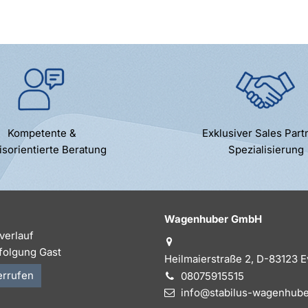
Kompetente &
Exklusiver Sales Part
isorientierte Beratung
Spezialisierung
Wagenhuber GmbH
verlauf
folgung Gast
Heilmaierstraße 2, D-83123 
errufen
08075915515
info@stabilus-wagenhube