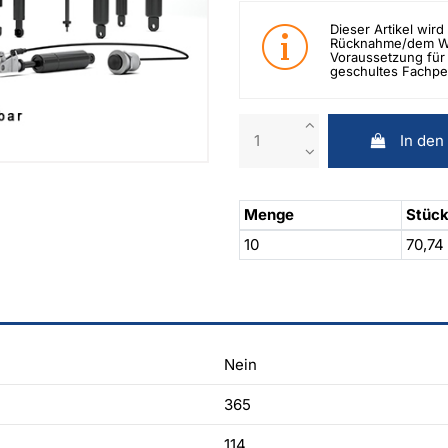
Dieser Artikel wird 
Rücknahme/dem Wid
Voraussetzung für 
geschultes Fachpe
In den
Menge
Stück
10
70,74
Nein
365
114