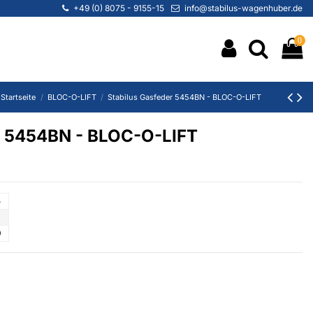
+49 (0) 8075 - 9155-15
info@stabilus-wagenhuber.de
0
Startseite
BLOC-O-LIFT
Stabilus Gasfeder 5454BN - BLOC-O-LIFT
r 5454BN - BLOC-O-LIFT
5
0