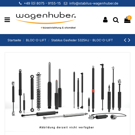
+49 (0) 8075 - 9155-15
info@stabilus-wagenhuber.de
0
Startseite
BLOC-O-LIFT
Stabilus Gasfeder 5325HJ - BLOC-O-LIFT