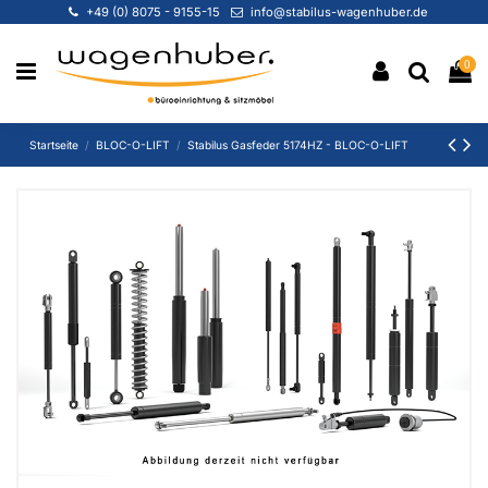
+49 (0) 8075 - 9155-15
info@stabilus-wagenhuber.de
0
Startseite
BLOC-O-LIFT
Stabilus Gasfeder 5174HZ - BLOC-O-LIFT