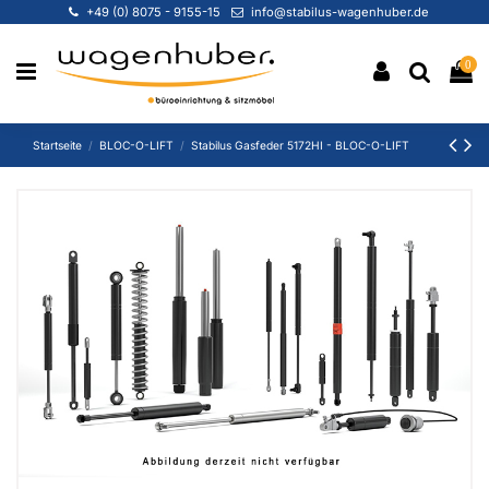
+49 (0) 8075 - 9155-15
info@stabilus-wagenhuber.de
0
Startseite
BLOC-O-LIFT
Stabilus Gasfeder 5172HI - BLOC-O-LIFT