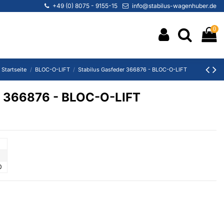
+49 (0) 8075 - 9155-15
info@stabilus-wagenhuber.de
0
Startseite
BLOC-O-LIFT
Stabilus Gasfeder 366876 - BLOC-O-LIFT
r 366876 - BLOC-O-LIFT
0