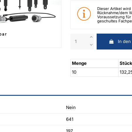
Dieser Artikel wird 
Rücknahme/dem Wid
Voraussetzung für 
geschultes Fachpe
In den
Menge
Stück
10
132,2
Nein
641
197