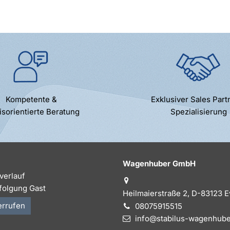
Kompetente &
Exklusiver Sales Part
isorientierte Beratung
Spezialisierung
Wagenhuber GmbH
verlauf
folgung Gast
Heilmaierstraße 2, D-83123 
errufen
08075915515
info@stabilus-wagenhube