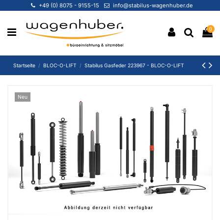
+49 (0) 8075 - 9155-15
info@stabilus-wagenhuber.de
0
Startseite
BLOC-O-LIFT
Stabilus Gasfeder 223967 - BLOC-O-LIFT
Neu