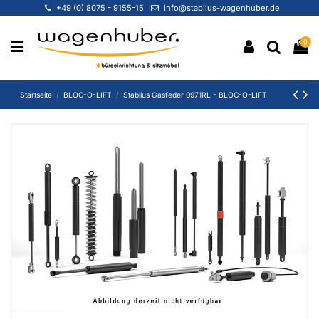
+49 (0) 8075 - 9155-15
info@stabilus-wagenhuber.de
0
Startseite
BLOC-O-LIFT
Stabilus Gasfeder 0971RL - BLOC-O-LIFT