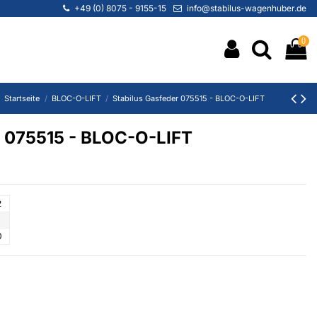
+49 (0) 8075 - 9155-15
info@stabilus-wagenhuber.de
0
Startseite
BLOC-O-LIFT
Stabilus Gasfeder 075515 - BLOC-O-LIFT
r 075515 - BLOC-O-LIFT
2
0