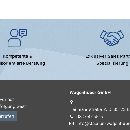
Kompetente &
Exklusiver Sales Part
isorientierte Beratung
Spezialisierung
Wagenhuber GmbH
verlauf
folgung Gast
Heilmaierstraße 2, D-83123 
errufen
08075915515
info@stabilus-wagenhube