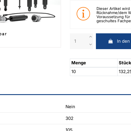
Dieser Artikel wird 
Rücknahme/dem Wid
Voraussetzung für 
geschultes Fachpe
In den
Menge
Stück
10
132,2
Nein
302
105