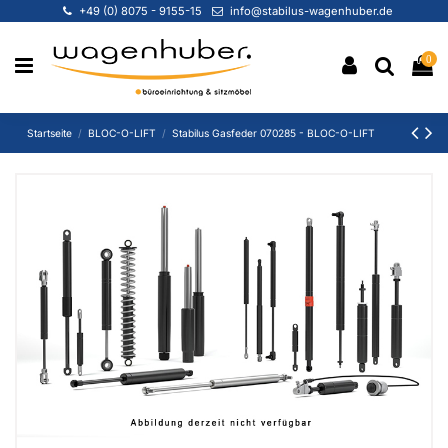
+49 (0) 8075 - 9155-15
info@stabilus-wagenhuber.de
0
Startseite
BLOC-O-LIFT
Stabilus Gasfeder 070285 - BLOC-O-LIFT