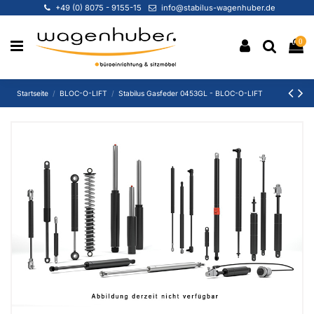
+49 (0) 8075 - 9155-15
info@stabilus-wagenhuber.de
0
Startseite
BLOC-O-LIFT
Stabilus Gasfeder 0453GL - BLOC-O-LIFT