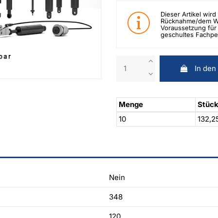
Dieser Artikel wird 
Rücknahme/dem Wid
Voraussetzung für 
geschultes Fachpe
In den
Menge
Stück
10
132,2
Nein
348
120