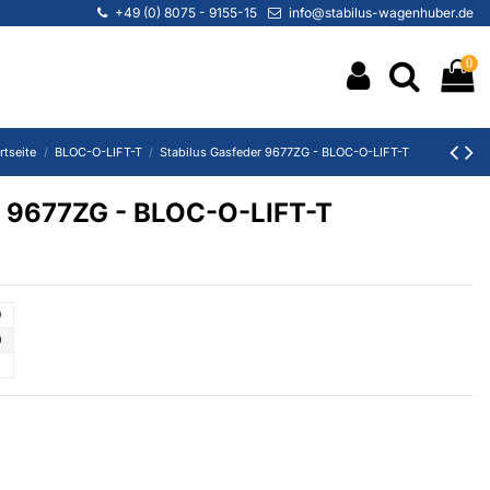
+49 (0) 8075 - 9155-15
info@stabilus-wagenhuber.de
0
rtseite
BLOC-O-LIFT-T
Stabilus Gasfeder 9677ZG - BLOC-O-LIFT-T
r 9677ZG - BLOC-O-LIFT-T
9
0