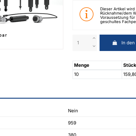
Dieser Artikel wird 
Rücknahme/dem Wid
Voraussetzung für 
geschultes Fachpe
In den
Menge
Stück
10
159,8
Nein
959
380