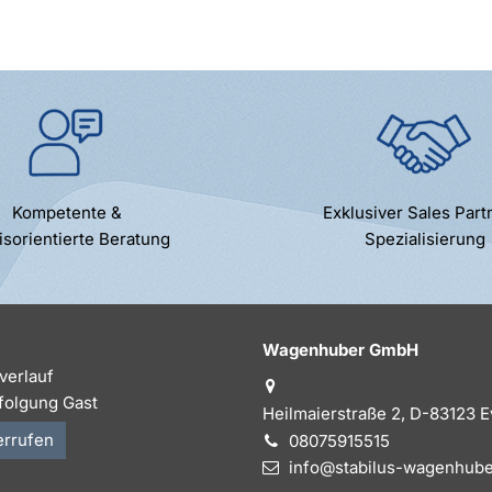
Kompetente &
Exklusiver Sales Part
isorientierte Beratung
Spezialisierung
Wagenhuber GmbH
verlauf
folgung Gast
Heilmaierstraße 2, D-83123 
errufen
08075915515
info@stabilus-wagenhube