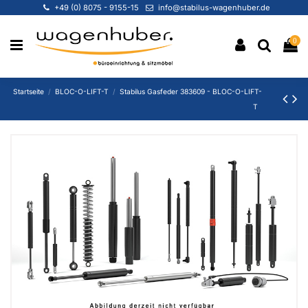
+49 (0) 8075 - 9155-15
info@stabilus-wagenhuber.de
0
Startseite
BLOC-O-LIFT-T
Stabilus Gasfeder 383609 - BLOC-O-LIFT-
T