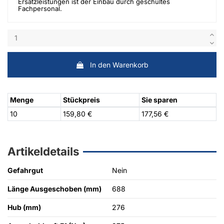
Ersatzleistungen ist der Einbau durch geschultes
Fachpersonal.
In den Warenkorb
Menge
Stückpreis
Sie sparen
10
159,80 €
177,56 €
Artikeldetails
Gefahrgut
Nein
Länge Ausgeschoben (mm)
688
Hub (mm)
276