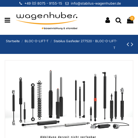
+49 (0) 8075 - 9155-15
info@stabilus-wagenhuber.de
0
Startseite
BLOC-O-LIFT-T
Stabilus Gasfeder 277520 - BLOC-O-LIFT-
T