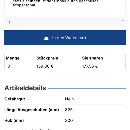
Ersatzleistungen ist der Einbau durch geschultes
Fachpersonal.
In den Warenkorb
Menge
Stückpreis
Sie sparen
10
159,80 €
177,56 €
Artikeldetails
Gefahrgut
Nein
Länge Ausgeschoben (mm)
825
Hub (mm)
300