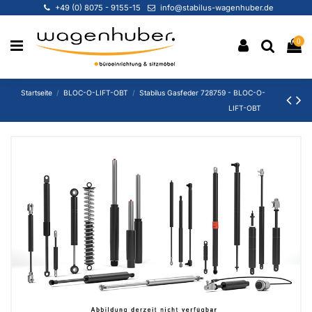
+49 (0) 8075 - 9155-15
info@stabilus-wagenhuber.de
0
Startseite
BLOC-O-LIFT-OBT
Stabilus Gasfeder 728759 - BLOC-O-
LIFT-OBT