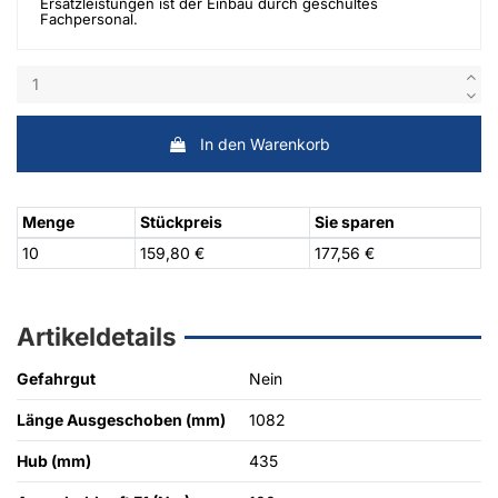
Ersatzleistungen ist der Einbau durch geschultes
Fachpersonal.
In den Warenkorb
Menge
Stückpreis
Sie sparen
10
159,80 €
177,56 €
Artikeldetails
Gefahrgut
Nein
Länge Ausgeschoben (mm)
1082
Hub (mm)
435