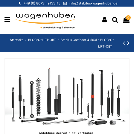
+49 (0) 8075 - 9155-15
info@stabilus-wagenhuber.de
0
Startseite
BLOC-O-LIFT-OBT
Stabilus Gasfeder 415631 - BLOC-O-
LIFT-OBT